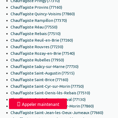
Chauffagiste Pringy (77310)
Chauffagiste Provins (77160)
Chauffagiste Quincy-Voisins (77860)
Chauffagiste Rampillon (77370)
Chauffagiste Réau (77550)
Chauffagiste Rebais (77510)
Chauffagiste Reuil-en-Brie (77260)
Chauffagiste Rouvres (77230)
Chauffagiste Rozay-en-Brie (77540)
Chauffagiste Rubelles (77950)
Chauffagiste Saâcy-sur-Marne (77730)
Chauffagiste Saint-Augustin (77515)
Chauffagiste Saint-Brice (77160)
Chauffagiste Saint-Cyr-sur-Morin (77750)
Chauffagiste Saint-Denis-lès-Rebais (77510)
Chauffagiste Saint-Germain-Laval (77130)
Appeler maintenant
Chauffagiste Saint-Germain-sur-Morin (77860)
Chauffagiste Saint-Jean-les-Deux-Jumeaux (77660)