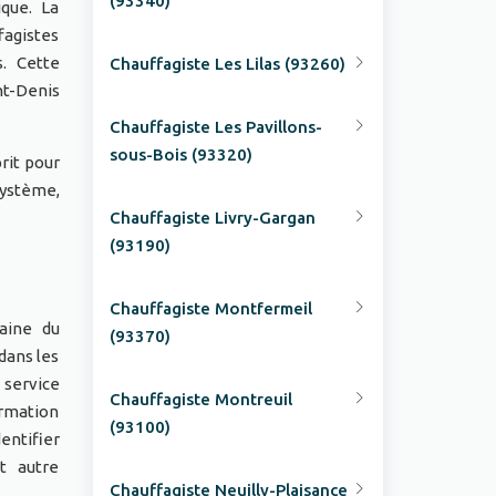
(93340)
ique. La
fagistes
s. Cette
Chauffagiste Les Lilas (93260)
nt-Denis
Chauffagiste Les Pavillons-
sous-Bois (93320)
prit pour
système,
Chauffagiste Livry-Gargan
(93190)
Chauffagiste Montfermeil
aine du
(93370)
dans les
e service
Chauffagiste Montreuil
rmation
(93100)
entifier
t autre
Chauffagiste Neuilly-Plaisance