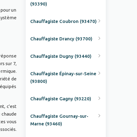
(93390)
 pour un
 système
Chauffagiste Coubron (93470)
Chauffagiste Drancy (93700)
 réponse
Chauffagiste Dugny (93440)
rs sur 7,
ermique.
Chauffagiste Épinay-sur-Seine
riété de
(93800)
 équipés
Chauffagiste Gagny (93220)
t, c'est
u chaude
Chauffagiste Gournay-sur-
tes vous
Marne (93460)
associés.