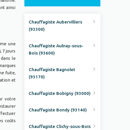
nalisme.
nt ainsi
Chauffagiste Aubervilliers
(93300)
omme une
Chauffagiste Aulnay-sous-
 7 jours
Bois (93600)
 dans le
 marques
Chauffagiste Bagnolet
e fuite,
(93170)
ation et
Chauffagiste Bobigny (93000)
ur votre
estaurer
Chauffagiste Bondy (93140)
ffectuer
es coûts
Chauffagiste Clichy-sous-Bois