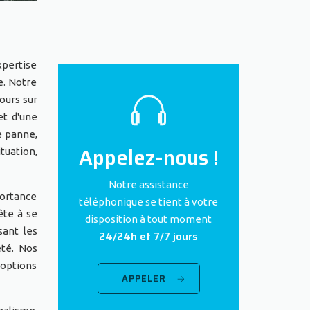
xpertise
e. Notre
jours sur
et d'une
e panne,
Appelez-nous !
tuation,
Notre assistance
portance
téléphonique se tient à votre
ête à se
disposition à tout moment
sant les
24/24h et 7/7 jours
eté. Nos
 options
APPELER