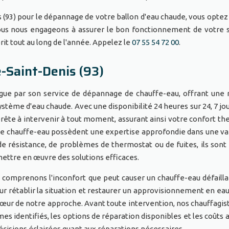
 (93) pour le dépannage de votre ballon d'eau chaude, vous optez
 Nous nous engageons à assurer le bon fonctionnement de votre
prit tout au long de l'année. Appelez le
07 55 54 72 00
.
-Saint-Denis (93)
ingue par son service de dépannage de chauffe-eau, offrant une
ystème d'eau chaude. Avec une disponibilité 24 heures sur 24, 7 jou
rête à intervenir à tout moment, assurant ainsi votre confort th
de chauffe-eau possèdent une expertise approfondie dans une va
de résistance, de problèmes de thermostat ou de fuites, ils sont
ettre en œuvre des solutions efficaces.
s comprenons l'inconfort que peut causer un chauffe-eau défaillan
r rétablir la situation et restaurer un approvisionnement en ea
cœur de notre approche. Avant toute intervention, nos chauffagis
mes identifiés, les options de réparation disponibles et les coûts 
isions éclairées quant aux réparations nécessaires.