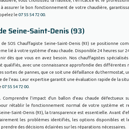
ière, vous choisissez la fiabilité, l'efficacité et le profession
 à assurer le bon fonctionnement de votre chaudière, garantissa
Appelez le
07 55 54 72 00
.
e Seine-Saint-Denis (93)
 de SOS Chauffagiste Seine-Saint-Denis (93) se positionne c
ème lié à votre système d'eau chaude. Disponible 24 heures sur 24,
enir dès que vous en avez besoin. Nos chauffagistes spécialisés
 qualifiés, avec une connaissance approfondie des différentes
es sortes de pannes, que ce soit une défaillance du thermostat, un
e l'eau. Leur expertise garantit une évaluation rapide de la situ
le
07 55 54 72 00
.
t. Comprendre l'impact d'un ballon d'eau chaude défectueux s
pour rétablir le fonctionnement normal de votre système et r
ine-Saint-Denis (93), la transparence est essentielle. Avant d'e
lairement les problèmes identifiés, les options disponibles et l
rendre des décisions éclairées sur les réparations nécessaires.