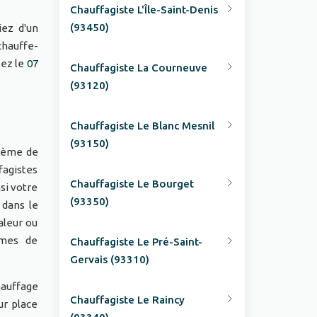
Chauffagiste L'Île-Saint-Denis
(93450)
iez d'un
chauffe-
lez le
07
Chauffagiste La Courneuve
(93120)
Chauffagiste Le Blanc Mesnil
(93150)
stème de
fagistes
Chauffagiste Le Bourget
si votre
(93350)
 dans le
aleur ou
èmes de
Chauffagiste Le Pré-Saint-
Gervais (93310)
hauffage
Chauffagiste Le Raincy
ur place