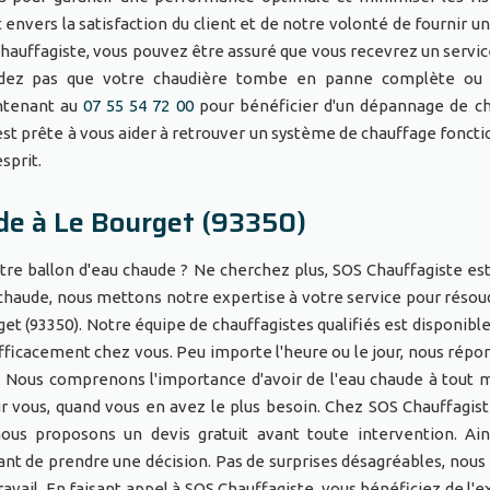
vers la satisfaction du client et de notre volonté de fournir un
Chauffagiste, vous pouvez être assuré que vous recevrez un service
endez pas que votre chaudière tombe en panne complète ou 
ntenant au
07 55 54 72 00
pour bénéficier d'un dépannage de c
est prête à vous aider à retrouver un système de chauffage foncti
’esprit.
de à Le Bourget (93350)
tre ballon d'eau chaude ? Ne cherchez plus, SOS Chauffagiste est
 chaude, nous mettons notre expertise à votre service pour résou
t (93350). Notre équipe de chauffagistes qualifiés est disponible
efficacement chez vous. Peu importe l'heure ou le jour, nous répo
é. Nous comprenons l'importance d'avoir de l'eau chaude à tout
r vous, quand vous en avez le plus besoin. Chez SOS Chauffagist
 nous proposons un devis gratuit avant toute intervention. Ain
ant de prendre une décision. Pas de surprises désagréables, nous
avail. En faisant appel à SOS Chauffagiste, vous bénéficiez de l'e