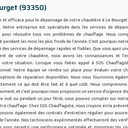
urget (93350)
de et efficace pour le dépannage de votre chaudière à Le Bourget 
. Notre entreprise est spécialisée dans les services de dépa
r pour résoudre tous vos problèmes de chauffage. Nous com
t pendant les mois les plus froids de l'année. C'est pourquoi notr
nir des services de dépannage rapides et fiables. Que vous ayez u
nt de votre chaudière, nous avons les connaissances et l'e
 votre situation. Lorsque vous faites appel à SOS Chauffagis
ionnel. Notre équipe se rendra sur place pour évaluer votre ch
 options de réparation disponibles. Nous vous fournirons égal
xactement ce qui doit être fait et à quel coût. Nous comprenons
oment, et c'est pourquoi nous proposons un service d'urgence di
eine nuit ou pendant un jour férié, vous pouvez compter sur notr
otre chauffage. Chez SOS Chauffagiste, nous croyons en la préven
posons également des contrats d'entretien régulier pour assure
e l'année. Nos techniciens expérimentés effectueront des vérif
s pour garantir une performance optimale et minimiser les ri