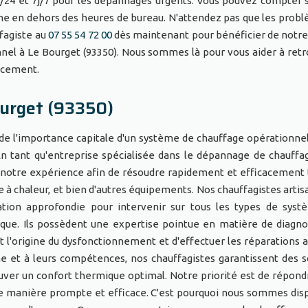
/24 et 7j/7 pour les dépannages urgents. Vous pouvez compter 
e en dehors des heures de bureau. N'attendez pas que les prob
fagiste au
07 55 54 72 00
dès maintenant pour bénéficier de notre
nel à Le Bourget (93350). Nous sommes là pour vous aider à retr
cacement.
urget (93350)
e l'importance capitale d'un système de chauffage opérationnel
. En tant qu'entreprise spécialisée dans le dépannage de chauffa
t notre expérience afin de résoudre rapidement et efficacement 
 à chaleur, et bien d'autres équipements. Nos chauffagistes artis
ation approfondie pour intervenir sur tous les types de sys
rque. Ils possèdent une expertise pointue en matière de diagno
t l'origine du dysfonctionnement et d'effectuer les réparations 
me et à leurs compétences, nos chauffagistes garantissent des s
ouver un confort thermique optimal. Notre priorité est de répond
e manière prompte et efficace. C'est pourquoi nous sommes dis