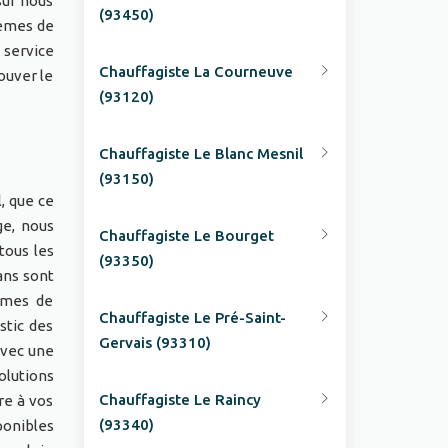
sur nous
(93450)
lèmes de
 service
Chauffagiste La Courneuve
ouver le
(93120)
Chauffagiste Le Blanc Mesnil
(93150)
, que ce
ge, nous
Chauffagiste Le Bourget
tous les
(93350)
ans sont
tèmes de
Chauffagiste Le Pré-Saint-
stic des
Gervais (93310)
avec une
olutions
Chauffagiste Le Raincy
re à vos
(93340)
ponibles