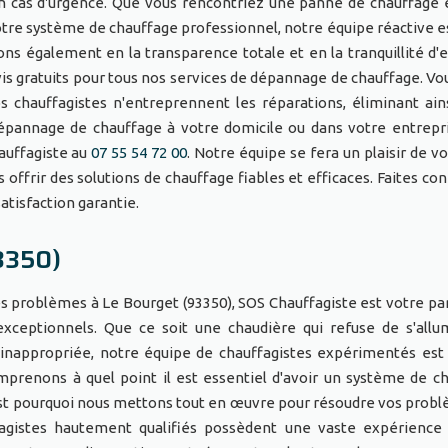
r en cas d'urgence. Que vous rencontriez une panne de chauffage 
votre système de chauffage professionnel, notre équipe réactive e
ons également en la transparence totale et en la tranquillité d'e
vis gratuits pour tous nos services de dépannage de chauffage. Vo
 chauffagistes n'entreprennent les réparations, éliminant ain
dépannage de chauffage à votre domicile ou dans votre entrepr
auffagiste au
07 55 54 72 00
. Notre équipe se fera un plaisir de v
offrir des solutions de chauffage fiables et efficaces. Faites con
atisfaction garantie.
3350)
 problèmes à Le Bourget (93350), SOS Chauffagiste est votre pa
ceptionnels. Que ce soit une chaudière qui refuse de s'allu
 inappropriée, notre équipe de chauffagistes expérimentés est
prenons à quel point il est essentiel d'avoir un système de c
 C'est pourquoi nous mettons tout en œuvre pour résoudre vos prob
fagistes hautement qualifiés possèdent une vaste expérience