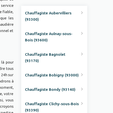
 service
 fiable,
Chauffagiste Aubervilliers
que les
(93300)
haudière
onnel et
Chauffagiste Aulnay-sous-
Bois (93600)
Chauffagiste Bagnolet
(93170)
 là pour
dre tous
 24h sur
Chauffagiste Bobigny (93000)
ndrons à
 moment,
Chauffagiste Bondy (93140)
e, votre
si, vous
Chauffagiste Clichy-sous-Bois
 croyons
(93390)
xpertise