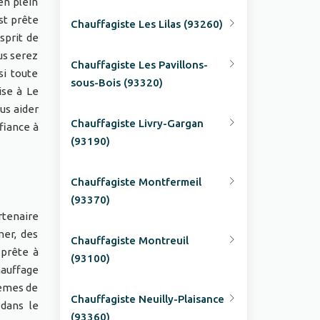
en plein
st prête
Chauffagiste Les Lilas (93260)
sprit de
us serez
Chauffagiste Les Pavillons-
si toute
sous-Bois (93320)
ise à Le
ous aider
Chauffagiste Livry-Gargan
fiance à
(93190)
Chauffagiste Montfermeil
(93370)
rtenaire
mer, des
Chauffagiste Montreuil
 prête à
(93100)
hauffage
lèmes de
Chauffagiste Neuilly-Plaisance
 dans le
(93360)