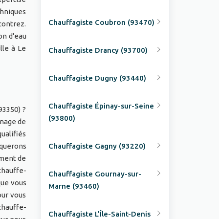
chniques
Chauffagiste Coubron (93470)
ontrez.
on d'eau
lle à Le
Chauffagiste Drancy (93700)
Chauffagiste Dugny (93440)
Chauffagiste Épinay-sur-Seine
93350) ?
(93800)
nnage de
ualifiés
iquerons
Chauffagiste Gagny (93220)
ement de
chauffe-
Chauffagiste Gournay-sur-
que vous
Marne (93460)
our vous
chauffe-
Chauffagiste L'Île-Saint-Denis