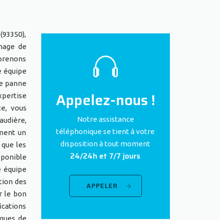
(93350),
nnage de
prenons
e équipe
ne panne
Appelez-nous !
xpertise
te, vous
Notre assistance
audière,
téléphonique se tient à votre
ement un
disposition à tout moment
 que les
24/24h et 7/7 jours
sponible
e équipe
tion des
APPELER
r le bon
ications
sques de