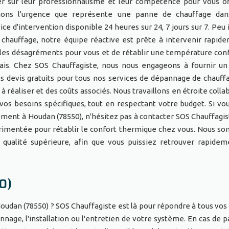
r sur leur professionnalisme et leur compétence pour vous of
enons l'urgence que représente une panne de chauffage dan
ce d'intervention disponible 24 heures sur 24, 7 jours sur 7. Peu
 chauffage, notre équipe réactive est prête à intervenir rapid
les désagréments pour vous et de rétablir une température con
ais. Chez SOS Chauffagiste, nous nous engageons à fournir un
 devis gratuits pour tous nos services de dépannage de chauffa
 à réaliser et des coûts associés. Nous travaillons en étroite coll
vos besoins spécifiques, tout en respectant votre budget. Si vou
ment à Houdan (78550), n'hésitez pas à contacter SOS Chauffagi
érimentée pour rétablir le confort thermique chez vous. Nous s
e qualité supérieure, afin que vous puissiez retrouver rapide
0)
Houdan (78550) ? SOS Chauffagiste est là pour répondre à tous vos
nnage, l'installation ou l'entretien de votre système. En cas de 