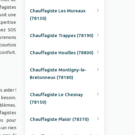
fagistes
Chauffagiste Les Mureaux
soit une
(78130)
xpertise
hez SOS
Chauffagiste Trappes (78190)
prenons
courtois
confort.
Chauffagiste Houilles (78800)
Chauffagiste Montigny-le-
Bretonneux (78180)
 aider !
Chauffagiste Le Chesnay
 besoin.
(78150)
oblèmes.
fagistes
Chauffagiste Plaisir (78370)
es pour
 un rien