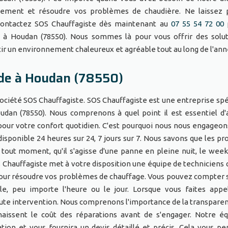
dement et résoudre vos problèmes de chaudière. Ne laissez 
 Contactez SOS Chauffagiste dès maintenant au
07 55 54 72 00
 à Houdan (78550). Nous sommes là pour vous offrir des solu
ntir un environnement chaleureux et agréable tout au long de l'a
de à Houdan (78550)
ociété SOS Chauffagiste. SOS Chauffagiste est une entreprise spé
dan (78550). Nous comprenons à quel point il est essentiel d'
 pour votre confort quotidien. C'est pourquoi nous nous engageon
disponible 24 heures sur 24, 7 jours sur 7. Nous savons que les p
 tout moment, qu'il s'agisse d'une panne en pleine nuit, le wee
 Chauffagiste met à votre disposition une équipe de techniciens q
pour résoudre vos problèmes de chauffage. Vous pouvez compter 
le, peu importe l'heure ou le jour. Lorsque vous faites app
toute intervention. Nous comprenons l'importance de la transpare
naissent le coût des réparations avant de s'engager. Notre é
uation et vous fournira un devis détaillé et précis. Cela vous p