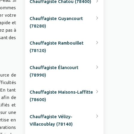
-eau. Si
Chauffagiste Chatou (78400)
s sommes
er votre
Chauffagiste Guyancourt
apide et
(78280)
ez pas à
sant des
Chauffagiste Rambouillet
(78120)
Chauffagiste Élancourt
ource de
(78990)
ficultés
En tant
Chauffagiste Maisons-Laffitte
 afin de
(78600)
ifiés et
 sur une
Chauffagiste Vélizy-
rtise en
Villacoublay (78140)
arations