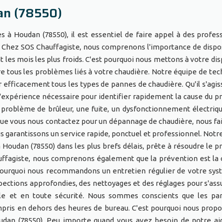
an (78550)
à Houdan (78550), il est essentiel de faire appel à des profes
 Chez SOS Chauffagiste, nous comprenons l'importance de dispo
les mois les plus froids. C'est pourquoi nous mettons à votre dis
re tous les problèmes liés à votre chaudière. Notre équipe de tec
 efficacement tous les types de pannes de chaudière. Qu'il s'agis
s l'expérience nécessaire pour identifier rapidement la cause du 
 problème de brûleur, une fuite, un dysfonctionnement électriq
sque vous nous contactez pour un dépannage de chaudière, nous fa
us garantissons un service rapide, ponctuel et professionnel. Notr
à Houdan (78550) dans les plus brefs délais, prête à résoudre le 
uffagiste, nous comprenons également que la prévention est la 
 pourquoi nous recommandons un entretien régulier de votre sy
pections approfondies, des nettoyages et des réglages pour s'ass
le et en toute sécurité. Nous sommes conscients que les pa
pris en dehors des heures de bureau. C'est pourquoi nous prop
oudan (78550). Peu importe quand vous avez besoin de notre ai