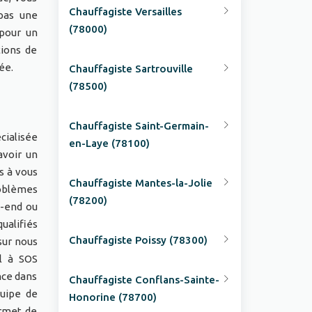
Chauffagiste Versailles
pas une
(78000)
pour un
tions de
nnée.
Chauffagiste Sartrouville
(78500)
Chauffagiste Saint-Germain-
cialisée
en-Laye (78100)
avoir un
s à vous
Chauffagiste Mantes-la-Jolie
roblèmes
(78200)
k-end ou
ualifiés
Chauffagiste Poissy (78300)
sur nous
el à SOS
nce dans
Chauffagiste Conflans-Sainte-
quipe de
Honorine (78700)
ermet de