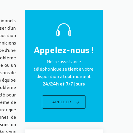
sionnels
ser d'un
position
hniciens
Appelez-nous !
se d'une
problème
Notre assistance
ue ou un
téléphonique se tient à votre
isons de
disposition à tout moment
e équipe
24/24h et 7/7 jours
problème
clé pour
APPELER
stème de
urer que
nnes de
osons un
de, vous