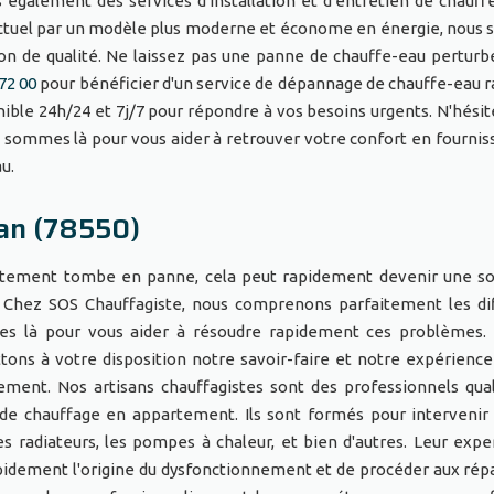
galement des services d'installation et d'entretien de chauffe
actuel par un modèle plus moderne et économe en énergie, nou
tion de qualité. Ne laissez pas une panne de chauffe-eau perturb
72 00
pour bénéficier d'un service de dépannage de chauffe-eau r
nible 24h/24 et 7j/7 pour répondre à vos besoins urgents. N'hésit
us sommes là pour vous aider à retrouver votre confort en fournis
eau.
an (78550)
rtement tombe en panne, cela peut rapidement devenir une s
. Chez SOS Chauffagiste, nous comprenons parfaitement les dif
es là pour vous aider à résoudre rapidement ces problèmes. 
ons à votre disposition notre savoir-faire et notre expérience
ement. Nos artisans chauffagistes sont des professionnels qual
e chauffage en appartement. Ils sont formés pour intervenir
es radiateurs, les pompes à chaleur, et bien d'autres. Leur expe
apidement l'origine du dysfonctionnement et de procéder aux rép