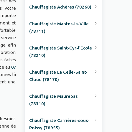
frir des
Chauffagiste Achères (78260)
s votre
 importe
ement et
Chauffagiste Mantes-la-Ville
fortable
(78711)
 service
ge, afin
Chauffagiste Saint-Cyr-l'Ecole
aboration
(78210)
s faites
ste au
07
Chauffagiste La Celle-Saint-
ommes là
Cloud (78170)
ment une
Chauffagiste Maurepas
(78310)
 besoins
Chauffagiste Carrières-sous-
panne de
Poissy (78955)