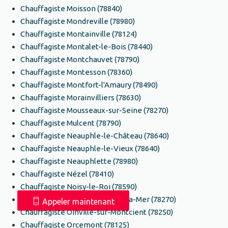
Chauffagiste Moisson (78840)
Chauffagiste Mondreville (78980)
Chauffagiste Montainville (78124)
Chauffagiste Montalet-le-Bois (78440)
Chauffagiste Montchauvet (78790)
Chauffagiste Montesson (78360)
Chauffagiste Montfort-l'Amaury (78490)
Chauffagiste Morainvilliers (78630)
Chauffagiste Mousseaux-sur-Seine (78270)
Chauffagiste Mulcent (78790)
Chauffagiste Neauphle-le-Château (78640)
Chauffagiste Neauphle-le-Vieux (78640)
Chauffagiste Neauphlette (78980)
Chauffagiste Nézel (78410)
Chauffagiste Noisy-le-Roi (78590)
Chauffagiste Notre-Dame-de-la-Mer (78270)
Appeler maintenant
Chauffagiste Oinville-sur-Montcient (78250)
Chauffagiste Orcemont (78125)