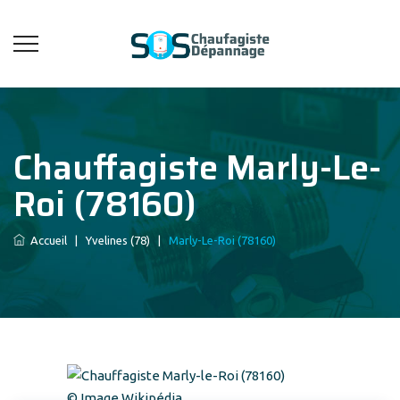
Chauffagiste Marly-Le-
Roi (78160)
Accueil
|
Yvelines (78)
|
Marly-Le-Roi (78160)
© Image Wikipédia