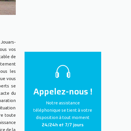
 Jouars-
tous vos
table de
autement
tous les
que vous
perts se
Appelez-nous !
xacte du
paration
Notre assistance
ituation
téléphonique se tient à votre
re toute
disposition à tout moment
aissance
24/24h et 7/7 jours
ice de la