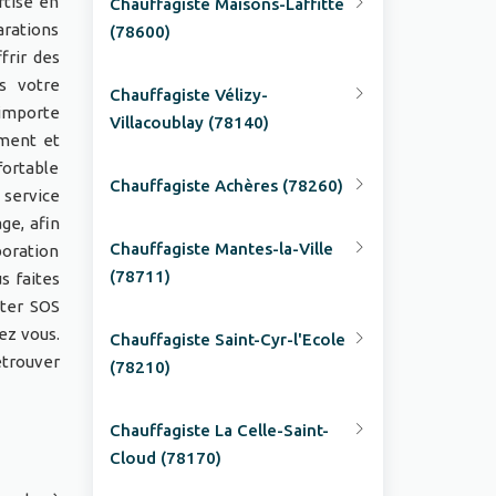
rtise en
Chauffagiste Maisons-Laffitte
arations
(78600)
frir des
s votre
Chauffagiste Vélizy-
 importe
Villacoublay (78140)
ement et
fortable
Chauffagiste Achères (78260)
 service
ge, afin
Chauffagiste Mantes-la-Ville
aboration
(78711)
s faites
cter SOS
ez vous.
Chauffagiste Saint-Cyr-l'Ecole
etrouver
(78210)
Chauffagiste La Celle-Saint-
Cloud (78170)