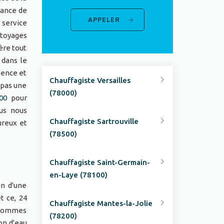
tance de
APPELER
 service
ttoyages
ère tout
 dans le
gence et
Chauffagiste Versailles
 pas une
(78000)
00
pour
ous nous
Chauffagiste Sartrouville
ureux et
(78500)
Chauffagiste Saint-Germain-
en-Laye (78100)
in d'une
t ce, 24
Chauffagiste Mantes-la-Jolie
s sommes
(78200)
on d'eau