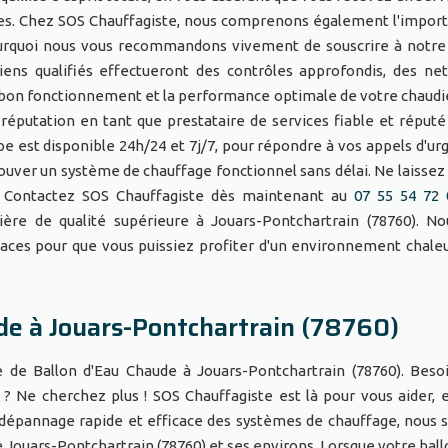
ques. Chez SOS Chauffagiste, nous comprenons également l'impor
ourquoi nous vous recommandons vivement de souscrire à notre
ciens qualifiés effectueront des contrôles approfondis, des ne
le bon fonctionnement et la performance optimale de votre chaudi
éputation en tant que prestataire de services fiable et réputé
 est disponible 24h/24 et 7j/7, pour répondre à vos appels d'ur
rouver un système de chauffage fonctionnel sans délai. Ne laissez
t. Contactez SOS Chauffagiste dès maintenant au
07 55 54 72 
ère de qualité supérieure à Jouars-Pontchartrain (78760). N
icaces pour que vous puissiez profiter d'un environnement chale
.
de à Jouars-Pontchartrain (78760)
 de Ballon d'Eau Chaude à Jouars-Pontchartrain (78760). Beso
? Ne cherchez plus ! SOS Chauffagiste est là pour vous aider, e
 le dépannage rapide et efficace des systèmes de chauffage, nou
de Jouars-Pontchartrain (78760) et ses environs. Lorsque votre ball