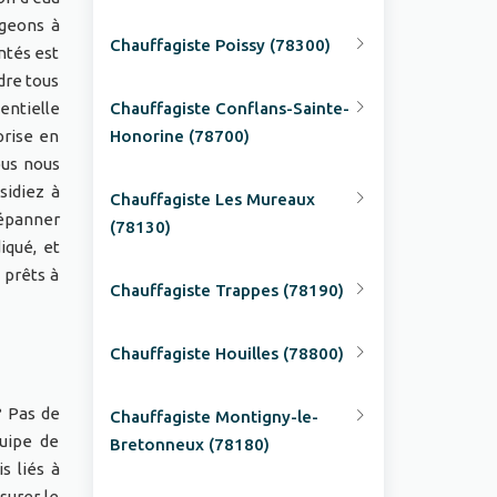
ageons à
Chauffagiste Poissy (78300)
ntés est
dre tous
entielle
Chauffagiste Conflans-Sainte-
prise en
Honorine (78700)
ous nous
sidiez à
Chauffagiste Les Mureaux
épanner
(78130)
iqué, et
 prêts à
Chauffagiste Trappes (78190)
Chauffagiste Houilles (78800)
? Pas de
Chauffagiste Montigny-le-
quipe de
Bretonneux (78180)
s liés à
surer le