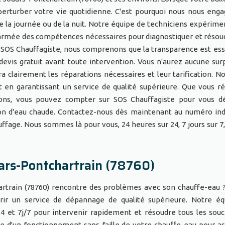
rturber votre vie quotidienne. C'est pourquoi nous nous eng
e la journée ou de la nuit. Notre équipe de techniciens expérime
 armée des compétences nécessaires pour diagnostiquer et résou
 SOS Chauffagiste, nous comprenons que la transparence est ess
 devis gratuit avant toute intervention. Vous n'aurez aucune sur
a clairement les réparations nécessaires et leur tarification. N
 en garantissant un service de qualité supérieure. Que vous ré
irons, vous pouvez compter sur SOS Chauffagiste pour vous d
n d'eau chaude. Contactez-nous dès maintenant au numéro ind
ffage. Nous sommes là pour vous, 24 heures sur 24, 7 jours sur 7,
ars-Pontchartrain (78760)
artrain (78760) rencontre des problèmes avec son chauffe-eau 
frir un service de dépannage de qualité supérieure. Notre é
 et 7j/7 pour intervenir rapidement et résoudre tous les souci
 d'un fonctionnement sans faille de votre chauffe-eau pour as