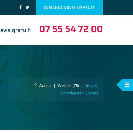
DEMANDE DEVIS GRATUIT
07 55 54 72 00
evis gratuit
Accueil
|
Yvelines (78)
|
Jouars-
Pontchartrain (78760)