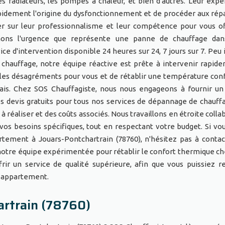
es radiateurs, les pompes à chaleur, et bien d'autres. Leur expe
apidement l'origine du dysfonctionnement et de procéder aux rép
r sur leur professionnalisme et leur compétence pour vous of
enons l'urgence que représente une panne de chauffage dan
ce d'intervention disponible 24 heures sur 24, 7 jours sur 7. Peu
 chauffage, notre équipe réactive est prête à intervenir rapid
les désagréments pour vous et de rétablir une température con
ais. Chez SOS Chauffagiste, nous nous engageons à fournir un
 devis gratuits pour tous nos services de dépannage de chauffa
 à réaliser et des coûts associés. Nous travaillons en étroite coll
vos besoins spécifiques, tout en respectant votre budget. Si vou
tement à Jouars-Pontchartrain (78760), n'hésitez pas à conta
 notre équipe expérimentée pour rétablir le confort thermique ch
ir un service de qualité supérieure, afin que vous puissiez r
 appartement.
artrain (78760)