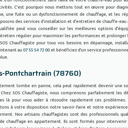
ctivités. C'est pourquoi nous mettons tout en œuvre pour diagn
e, une fuite ou un dysfonctionnement de chauffage, et les ré
posons des services d'installation et d'entretien de chauffe-eau
alifiée peut vous conseiller sur les meilleures options d'équ
entretien régulier pour maximiser les performances et prolonger 
 SOS Chauffagiste pour tous vos besoins en dépannage, install
intenant au
07 55 54 72 00
et bénéficiez d'un service professionnel
solue.
s-Pontchartrain (78760)
rtement tombe en panne, cela peut rapidement devenir une s
. Chez SOS Chauffagiste, nous comprenons parfaitement les dif
es là pour vous aider à résoudre rapidement ces problèmes. 
ons à votre disposition notre savoir-faire et notre expérience
ement. Nos artisans chauffagistes sont des professionnels qual
e chauffage en appartement. Ils sont formés pour intervenir