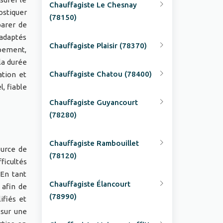
Chauffagiste Le Chesnay
ostiquer
(78150)
parer de
 adaptés
Chauffagiste Plaisir (78370)
ipement,
la durée
Chauffagiste Chatou (78400)
ation et
, fiable
Chauffagiste Guyancourt
(78280)
Chauffagiste Rambouillet
ource de
(78120)
ficultés
En tant
Chauffagiste Élancourt
 afin de
(78990)
ifiés et
 sur une