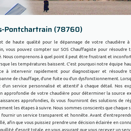
s-Pontchartrain (78760)
et de haute qualité pour le dépannage de votre chaudière à
oin, vous pouvez compter sur SOS Chauffagiste pour résoudre 
. Nous comprenons à quel point il peut être frustrant et inconfor
lorsque les températures baissent. C'est pourquoi notre équipe h
te à intervenir rapidement pour diagnostiquer et résoudre 
e panne de chauffage, d'une fuite ou d'un dysfonctionnement. Lors
 d'un service personnalisé et attentif à chaque détail. Nos ex
on approfondie de votre chaudière pour déterminer la source e
aissances approfondies, ils vous fourniront des solutions de ré
airement les étapes à suivre. Nous sommes conscients que chaque s
 fournir un service transparent et honnête. Avant d'entreprend
llé, afin que vous puissiez prendre une décision éclairée en conn
quillité d'esprit totale, en vous assurant que vous recevez un serv