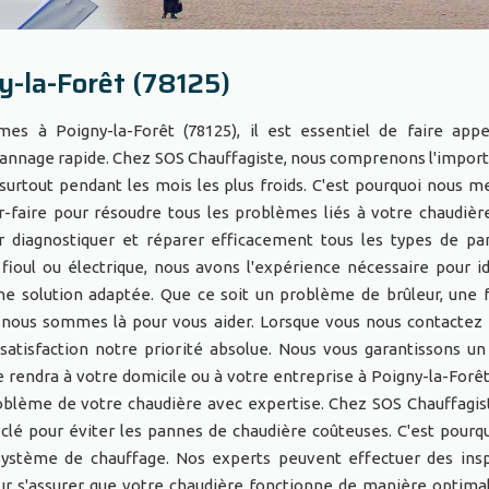
y-la-Forêt (78125)
es à Poigny-la-Forêt (78125), il est essentiel de faire app
pannage rapide. Chez SOS Chauffagiste, nous comprenons l'impor
surtout pendant les mois les plus froids. C'est pourquoi nous m
r-faire pour résoudre tous les problèmes liés à votre chaudièr
r diagnostiquer et réparer efficacement tous les types de p
à fioul ou électrique, nous avons l'expérience nécessaire pour id
e solution adaptée. Que ce soit un problème de brûleur, une f
, nous sommes là pour vous aider. Lorsque vous nous contactez
atisfaction notre priorité absolue. Nous vous garantissons un
e rendra à votre domicile ou à votre entreprise à Poigny-la-Forêt
problème de votre chaudière avec expertise. Chez SOS Chauffagis
lé pour éviter les pannes de chaudière coûteuses. C'est pourq
ystème de chauffage. Nos experts peuvent effectuer des ins
ur s'assurer que votre chaudière fonctionne de manière optima