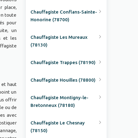
r place,
Chauffagiste Conflans-Sainte-
en toute
Honorine (78700)
més pour
ite, un
Chauffagiste Les Mureaux
 et les
(78130)
ffagiste
Chauffagiste Trappes (78190)
Chauffagiste Houilles (78800)
 et haut
point un
Chauffagiste Montigny-le-
s offrir
Bretonneux (78180)
le ou de
mes avec
ostiquer
Chauffagiste Le Chesnay
pannage,
(78150)