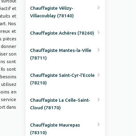
 surtout
Chauffagiste Vélizy-
actif et
Villacoublay (78140)
tuits et
art. Nos
ureux et
Chauffagiste Achères (78260)
s pièces
s donner
Chauffagiste Mantes-la-Ville
iser son
(78711)
ens sont
Ils sont
Chauffagiste Saint-Cyr-l'Ecole
 besoins
(78210)
 utilisez
soins en
 service
Chauffagiste La Celle-Saint-
ort dans
Cloud (78170)
Chauffagiste Maurepas
(78310)