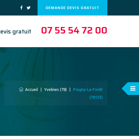
DEMANDE DEVIS GRATUIT
07 55 54 72 00
evis gratuit
Accueil
|
Yvelines (78)
|
Poigny-La-Forêt
(78125)