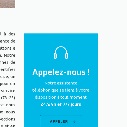
el à des
tance de
ettons à
e. Notre
annes de
Appelez-nous !
entifier
uite, un
Notre assistance
 pour un
téléphonique se tient à votre
 service
disposition à tout moment
 (78125)
24/24h et 7/7 jours
te, nous
uoi nous
pections
APPELER
le et en