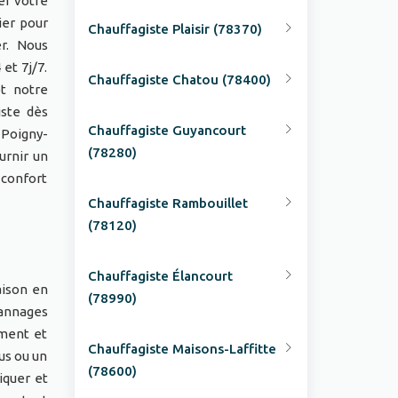
er votre
ier pour
Chauffagiste Plaisir (78370)
r. Nous
et 7j/7.
Chauffagiste Chatou (78400)
et notre
iste dès
Chauffagiste Guyancourt
 Poigny-
(78280)
urnir un
 confort
Chauffagiste Rambouillet
(78120)
Chauffagiste Élancourt
aison en
(78990)
pannages
ement et
Chauffagiste Maisons-Laffitte
us ou un
(78600)
iquer et