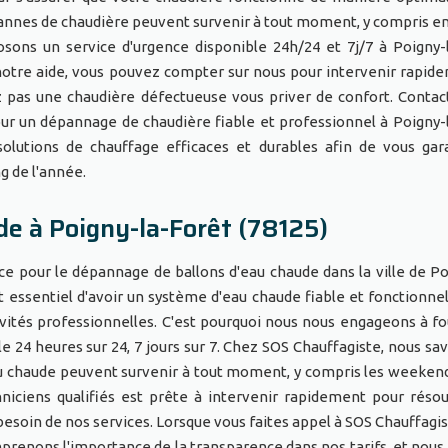
annes de chaudière peuvent survenir à tout moment, y compris e
sons un service d'urgence disponible 24h/24 et 7j/7 à Poigny-
notre aide, vous pouvez compter sur nous pour intervenir rapid
z pas une chaudière défectueuse vous priver de confort. Conta
ur un dépannage de chaudière fiable et professionnel à Poigny-
olutions de chauffage efficaces et durables afin de vous gar
ng de l'année.
e à Poigny-la-Forêt (78125)
ce pour le dépannage de ballons d'eau chaude dans la ville de Po
t essentiel d'avoir un système d'eau chaude fiable et fonctionnel
ivités professionnelles. C'est pourquoi nous nous engageons à fo
e 24 heures sur 24, 7 jours sur 7. Chez SOS Chauffagiste, nous sa
au chaude peuvent survenir à tout moment, y compris les weekend
hniciens qualifiés est prête à intervenir rapidement pour réso
z besoin de nos services. Lorsque vous faites appel à SOS Chauffagi
prenons l'importance de la transparence dans nos tarifs, et nous