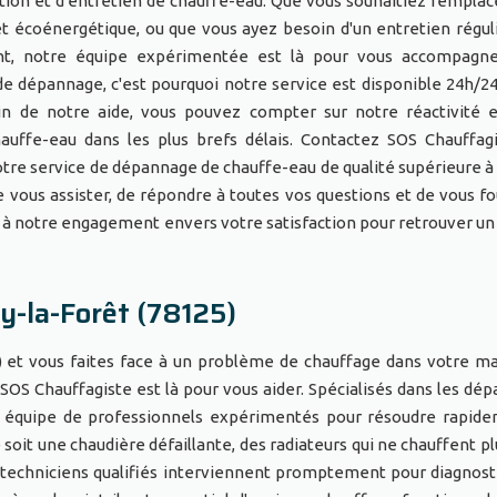
tion et d'entretien de chauffe-eau. Que vous souhaitiez remplac
t écoénergétique, ou que vous ayez besoin d'un entretien régul
nt, notre équipe expérimentée est là pour vous accompagne
 dépannage, c'est pourquoi notre service est disponible 24h/24 
in de notre aide, vous pouvez compter sur notre réactivité 
uffe-eau dans les plus brefs délais. Contactez SOS Chauffag
tre service de dépannage de chauffe-eau de qualité supérieure à
de vous assister, de répondre à toutes vos questions et de vous fo
et à notre engagement envers votre satisfaction pour retrouver un
y-la-Forêt (78125)
5) et vous faites face à un problème de chauffage dans votre m
! SOS Chauffagiste est là pour vous aider. Spécialisés dans les dé
e équipe de professionnels expérimentés pour résoudre rapid
soit une chaudière défaillante, des radiateurs qui ne chauffent pl
 techniciens qualifiés interviennent promptement pour diagnost