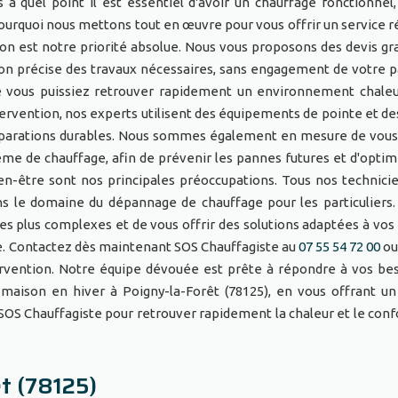
 quel point il est essentiel d'avoir un chauffage fonctionnel,
pourquoi nous mettons tout en œuvre pour vous offrir un service ré
ion est notre priorité absolue. Nous vous proposons des devis gra
ion précise des travaux nécessaires, sans engagement de votre p
que vous puissiez retrouver rapidement un environnement chale
ervention, nos experts utilisent des équipements de pointe et de
 réparations durables. Nous sommes également en mesure de vou
tème de chauffage, afin de prévenir les pannes futures et d'optim
ien-être sont nos principales préoccupations. Tous nos technici
 le domaine du dépannage de chauffage pour les particuliers. 
s plus complexes et de vous offrir des solutions adaptées à vos
re. Contactez dès maintenant SOS Chauffagiste au
07 55 54 72 00
ou
tervention. Notre équipe dévouée est prête à répondre à vos be
aison en hiver à Poigny-la-Forêt (78125), en vous offrant un
à SOS Chauffagiste pour retrouver rapidement la chaleur et le conf
êt (78125)