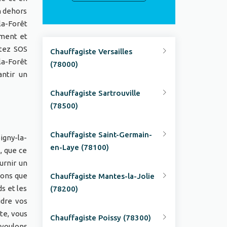
n dehors
la-Forêt
ement et
ctez SOS
Chauffagiste Versailles
la-Forêt
(78000)
antir un
Chauffagiste Sartrouville
(78500)
Chauffagiste Saint-Germain-
igny-la-
en-Laye (78100)
, que ce
urnir un
vons que
Chauffagiste Mantes-la-Jolie
s et les
(78200)
udre vos
ste, vous
Chauffagiste Poissy (78300)
 voulons